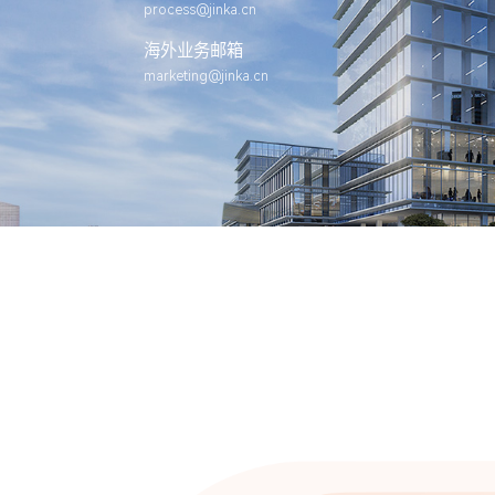
process@jinka.cn
海外业务邮箱
marketing@jinka.cn